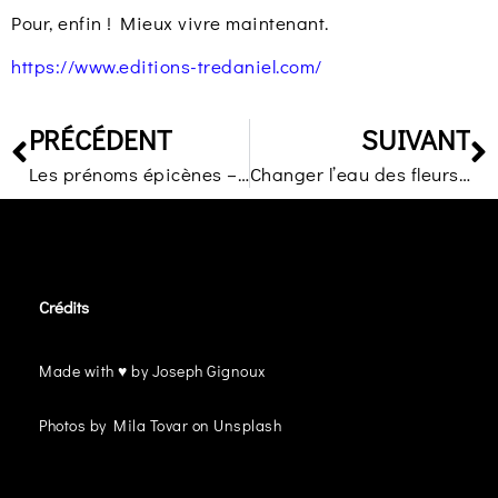
Pour, enfin ! Mieux vivre maintenant.
https://www.editions-tredaniel.com/
PRÉCÉDENT
SUIVANT
Les prénoms épicènes – Amélie Nothomb – Le Livre de Poche
Changer l’eau des fleurs – Valérie Perrin – Le Livre de Poche.
Crédits
Made with ♥ by Joseph Gignoux
Photos by Mila Tovar on Unsplash