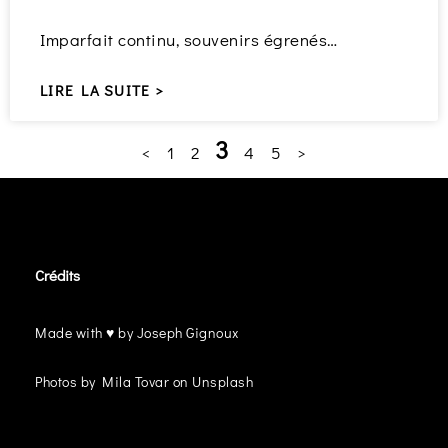
Imparfait continu, souvenirs égrenés…
LIRE LA SUITE >
3
<
1
2
4
5
>
Crédits
Made with ♥ by Joseph Gignoux
Photos by Mila Tovar on Unsplash