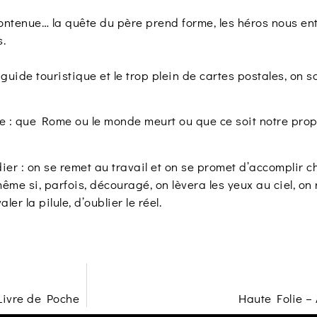
 contenue… la quête du père prend forme, les héros nous en
s.
guide touristique et le trop plein de cartes postales, on s
e : que Rome ou le monde meurt ou que ce soit notre propr
ier : on se remet au travail et on se promet d’accomplir
, même si, parfois, découragé, on lèvera les yeux au ciel, o
ler la pilule, d’oublier le réel.
Livre de Poche
Haute Folie –