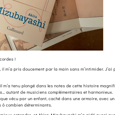
 cordes !
 il m’a pris doucement par la main sans m’intimider. J’ai 
 il m’a tenu plongé dans les notes de cette histoire magnif
… autant de musiciens complémentaires et harmonieux. D
ique vécu par un enfant, caché dans une armoire, avec un 
s ô combien déterminants.
our mieux entendre, et Akira Mizubayashi m’a aidé aussi av