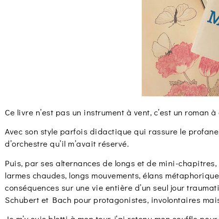
Ce livre n’est pas un instrument à vent, c’est un roman à
Avec son style parfois didactique qui rassure le profane,
d’orchestre qu’il m’avait réservé.
Puis, par ses alternances de longs et de mini-chapitres,
larmes chaudes, longs mouvements, élans métaphoriques
conséquences sur une vie entière d’un seul jour traumat
Schubert et Bach pour protagonistes, involontaires mai
Je m’y suis blotti à mon tour, j’ai retenu mon souffle p