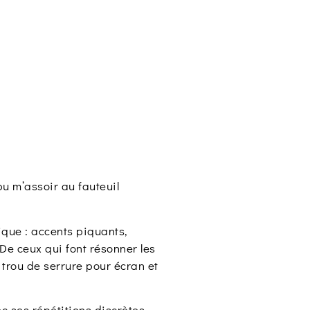
pu m’assoir au fauteuil
ique : accents piquants,
e ceux qui font résonner les
trou de serrure pour écran et
ec ses répétitions discrètes