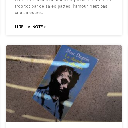
Pour les enfants dont les corps ont été éveillés
trop tôt par de sales pattes, l’amour n’est pas
une sinécure…
LIRE LA NOTE >