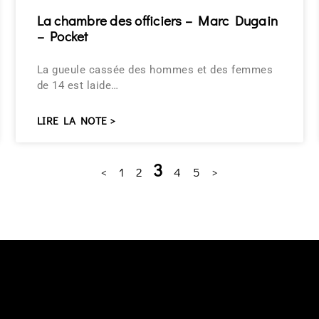
La chambre des officiers – Marc Dugain
– Pocket
La gueule cassée des hommes et des femmes
de 14 est laide…
LIRE LA NOTE >
3
<
1
2
4
5
>